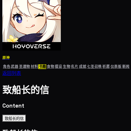
原神
角色
武器
圣遗物
材料
书籍
食物
摆设
生物
名片
成就
七圣召唤
祈愿
仪表板
新闻
返回列表
致船长的信
Content
致船长的信