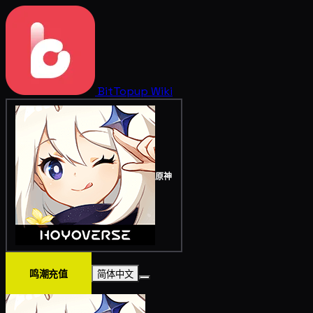
BitTopup
Wiki
原神
鸣潮充值
简体中文