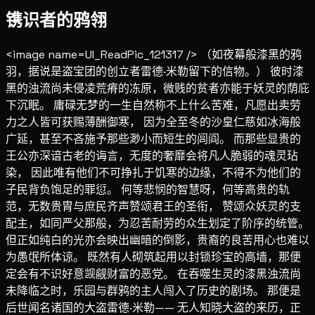
镌识者的鸦翎
<image name=UI_ReadPic_121317 /> （如夜幕般漆黑的鸦
羽，据说是盗宝团的创立者雷德·米勒留下的信物。） 彼时漆
黑的浊流尚未侵凌荒瘠的冻原，微贱的贫者亦能于妖灵的荫庇
下沉眠。 庸碌无梦的一生自然称不上什么苦难，凡愿出卖劳
力之人皆可获赐薄酬御寒， 因为全至冬的沙皇仁慈如冰海般
广延，甚至不吝施予那些渺小而短生的闾阎。 而那些显贵的
王公亦深谙古老的诲言，无度的奢靡会将凡人脆弱的魂灵玷
染， 因此唯有他们不可挣扎于饥寒的边缘，不得不为他们的
子民背负饱足的罪愆。 何等悲悯的智慧呀，何等高贵的轨
范，无数贵胄与庶民齐声赞颂君王的圣衔， 赞颂众妖灵的支
配主，如同严父那般，为忍苦耐劳的众生划定了阶序的统管。
但正如纯白的光亦会映出幽暗的倒影，贵裔的良苦用心也难以
为愚氓所体谅。 既然有人砌筑起用以封锁珍宝的高墙，那便
定会有不识好意觊觎财富的恶党。 在吞噬生灵的漆黑浊流尚
未降临之时，乐园与群鸦的主人闯入了历史的剧场。 那便是
后世闻名诸国的大盗雷德·米勒—— 无人知晓大盗的来历，正