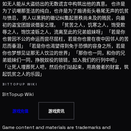
如无人能从大盗纺出的无数谎言中构筑出他的真意。 也许是
为了讥嘲那圣洁的纯白，也许是为了煽诱街头巷尾无声的饥贫
与愤忌， 男人以黑鸦的徽记纠集起恩秩尚未及的贱民，向最
初的盗宝团鼓说僭妄之理。 「贫苦之人，饥寒之人，饱受欺
辱之人，饱饮凌轹之人，流离至此的兄弟姐妹呀」 「若是你
也曾因不公的命运而尝尽屈枉，若是你也曾在夜中因邻人的苦
厄而垂泪」 「若是你也渴望得到免于恐惧的容身之所，若是
你也梦想见证那无人饮泣的世界」 「那你也一同，和你的兄
弟姐妹们一同，挣脱奴役的锁链，加入我们的行列中吧」
「让死人埋葬死人吧，然后你们站起来，用高傲者的财富，筑
起饥贫之人的乐园」
BITTOPUP WIKI
BitTopup
Wiki
游戏充值
游戏资讯
Game content and materials are trademarks and