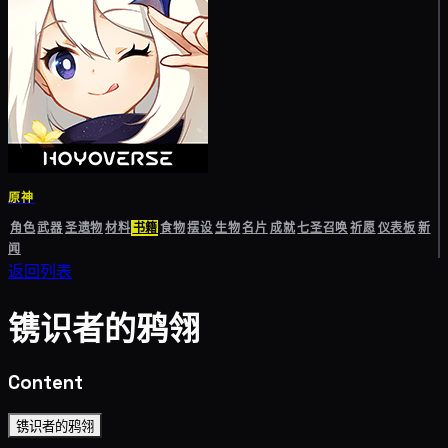
原神
角色
武器
圣遗物
材料
书籍
食物
摆设
生物
名片
成就
七圣召唤
祈愿
仪表板
新
闻
返回列表
镌识者的鸦翎
Content
镌识者的鸦翎