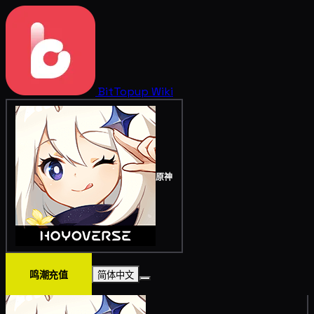
BitTopup
Wiki
原神
鸣潮充值
简体中文