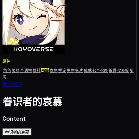
原神
角色
武器
圣遗物
材料
书籍
食物
摆设
生物
名片
成就
七圣召唤
祈愿
仪表板
新
闻
返回列表
眷识者的哀慕
Content
眷识者的哀慕