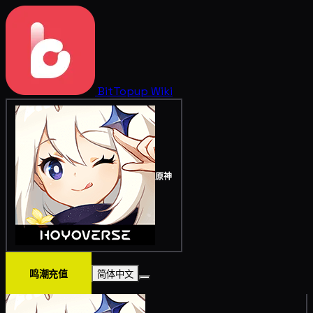
BitTopup
Wiki
原神
鸣潮充值
简体中文