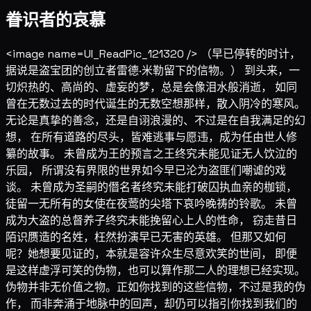
眷识者的哀慕
<image name=UI_ReadPic_121320 /> （早已停转的时计，
据说是盗宝团的创立者雷德·米勒留下的信物。） 到头来，一
切炽热的、高尚的、虚妄的梦，总是会像泪水般消逝， 如同
曾在无数过去的时代诞生的无数空想那样，散入阴冷的寒风。
无论是真挚的善念，还是自诩浪漫的、不过是在自我满足的幻
想， 在所有道路的尽头，皆难逃事与愿违，成为任由世人修
纂的故事。 未曾成为王的预言之王终究未能见证无人饮泣的
乐园， 所谓没有界限的世界如今早已沦为盗匪们嘲谑的戏
谈。 未曾成为圣嗣的僭名者终究未能打破囚执血亲的枷锁，
徒留一无所有的女使在夜莺的尖塔下哀吟晚祷的铃歌。 未曾
成为大盗的总督养子终究未能挽留心上人的性命， 窃走昔日
陌识赝造的名姓，枉然扮演早已无害的英雄。 但那又如何
呢？她想要见证的，本就是容许众生尽意欢笑的世间， 即便
是这样虚浮可笑的伪物，也可以算作那二人的理想已经实现。
伪物并非无价值之物。正如你找到的这些信物，不过是我的伪
作， 而非奔涌于地脉中的回声，却仍可以指引你找到我们的