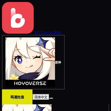
BitTopup
Wiki
原神
鸣潮充值
简体中文