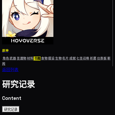
原神
角色
武器
圣遗物
材料
书籍
食物
摆设
生物
名片
成就
七圣召唤
祈愿
仪表板
新
闻
返回列表
研究记录
Content
研究记录