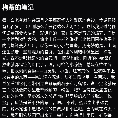
梅蒂的笔记
蟹沙皇老爷就住在霜月之子那群怪人的聚居地旁边，传说已经
有几百岁了（否则怎么会长得这么大呢？）。它比我见过的任
何螃蟹都要大得多，就连它的「家」都不是普通的螺壳，而是
一个特别特别大的、像小山丘一样的海螺（比我们画在旗子上
的海螺还要大！），就像一座小小的堡垒。更奇妙的是，上面
还生长着一些月矩力的苔藓，在洞里的幽暗中像星星一样发
光。说不定那就是它的皇冠吧。 既然如此，附近的小螃蟹自
然也就都是它的臣民了。唉，可怜的小螃蟹，总是在忙忙碌
碌，把找到的食物——白灵果、小鱼，还有其他一些我叫不上
来名字的东西——拖进洞穴深处，从不当场享用。有两次，我
甚至看到它们还带回过亮晶晶的石子和月落银，说不定这就是
它们必须要向沙皇老爷缴纳的「税金」吧？据说在大盗雷德·
米勒的时代，至冬派来的总督也向那夏镇的人们收取过「税
金」，应该是差不多的东西，嗯。 不过，蟹沙皇老爷想要
的，说不定也不是吃不完的白灵果和小鱼吧。因为就在昨天下
午，我看到它从洞里出来了一会儿，它动得非常慢，好像每一