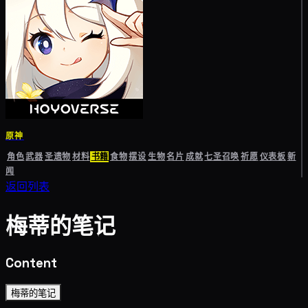
原神
角色
武器
圣遗物
材料
书籍
食物
摆设
生物
名片
成就
七圣召唤
祈愿
仪表板
新
闻
返回列表
梅蒂的笔记
Content
梅蒂的笔记