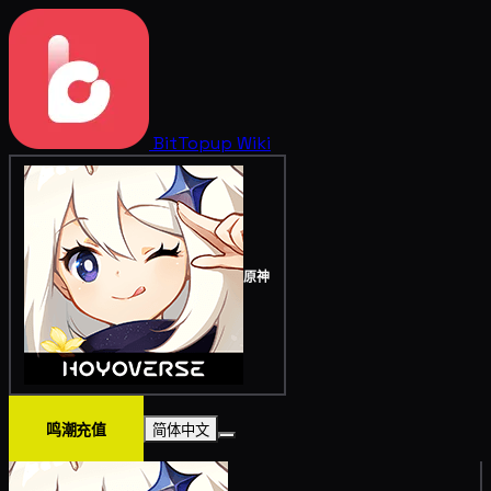
BitTopup
Wiki
原神
鸣潮充值
简体中文