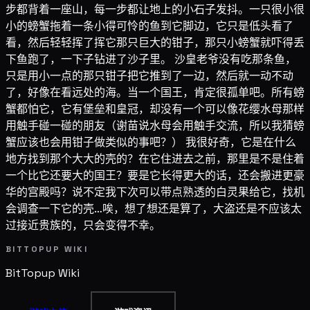
步都背着一座山，每一步都让地上的小石子发抖。一只很小很
小的螃蟹拖着一条小得可怜的鱼到它脚边，它只是低头看了
看，然后轻轻挥了挥它那只巨大的钳子，那只小螃蟹就吓得丢
下鱼跑了，一下子钻进了沙子里。 沙皇老爷没有吃那条鱼，
只是用小一点的那只钳子把它推到了一边，然后就一动不动
了，好像在看远处的海。当一个国王，肯定很孤单吧。所有螃
蟹都怕它，它有堡垒和皇冠，却没有一个可以像花缨水母那样
用触手碰一碰的朋友（谢苗说水母会用触手交流，所以我猜螃
蟹应该也会用钳子做类似的事吧？） 我很好奇，它是在什么
地方找到那个大大的壳的？在它住进去之前，那里是不是住着
一个比它还要大的国王？要是它长得更大的话，还会搬进更豪
华的宫殿吗？说不定我下次可以带点熟透的白灵果给它，找机
会调查一下它的壳…唉，想了想还是算了，大盗还是不应该太
过接近贵族的，只会变得不幸。
BITTOPUP WIKI
BitTopup
Wiki