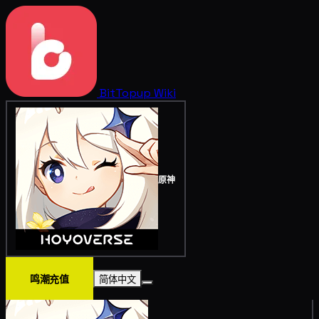
BitTopup
Wiki
原神
鸣潮充值
简体中文