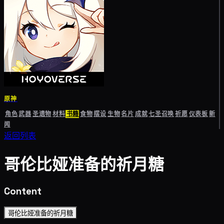
原神
角色
武器
圣遗物
材料
书籍
食物
摆设
生物
名片
成就
七圣召唤
祈愿
仪表板
新
闻
返回列表
哥伦比娅准备的祈月糖
Content
哥伦比娅准备的祈月糖