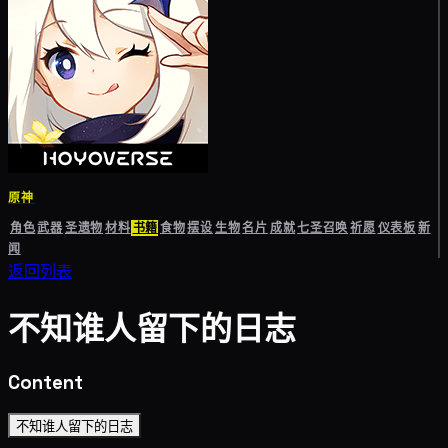
原神
角色
武器
圣遗物
材料
书籍
食物
摆设
生物
名片
成就
七圣召唤
祈愿
仪表板
新
闻
返回列表
不知谁人留下的日志
Content
不知谁人留下的日志