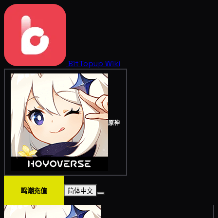
BitTopup
Wiki
原神
鸣潮充值
简体中文