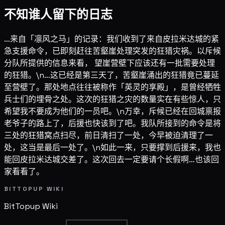
不知谁人留下的日志
…来自「凛风之马」的记录：我们收到了来自皮拉米达城的紧
急支援命令，已即刻赶往苦壑崖处理突发的狂猎灾祸。以斥候
分队所提供的信息来看， 望崖营壁下应该还有一批需要处理
的狂猎。\n…这已经是第三天了，苦壑崖涌出的狂猎竟已蔓延
至营壁了。那处地点往往被称作「英灵的享殿」，是曾经牺牲
兵士们的埋骨之处。这次的狂猎之灾的数量实在有些惊人，只
希望我不要成为他们的一员吧。\n万幸，斥候已经在回城禀报
老爷子的路上了，后援也快该到了吧。我队所接到的命令是将
三处的狂猎窝点扫尽，前日清扫了一处，今早被迫清理了一
处，这当是最后一处了。\n如此一来，只要撑到后援来，我也
能回皮拉米达城交差了。这次回去一定要请个长假啊…也该回
家看看了。
BITTOPUP WIKI
BitTopup
Wiki