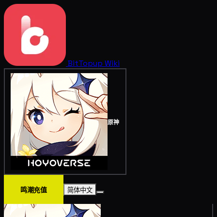
BitTopup
Wiki
原神
鸣潮充值
简体中文