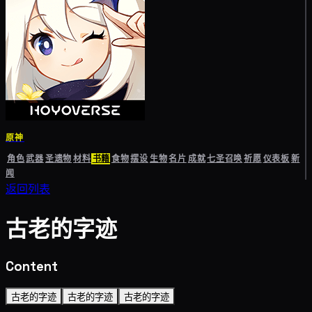
原神
角色
武器
圣遗物
材料
书籍
食物
摆设
生物
名片
成就
七圣召唤
祈愿
仪表板
新
闻
返回列表
古老的字迹
Content
古老的字迹
古老的字迹
古老的字迹