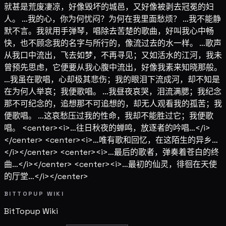
就甚是荒废凄凉，好像毁坏的城邑，又好像被剥去冠冕的妇
人。 …我的心，你为何忧闷？为何在我里面愁烦？ …我不能静
默不言。我就用手弹琴，唱除去苦楚的歌曲，好叫我心中畅
快，也不顾念我的名字与所行的，像流过去的水一样。 …歌声
从我口中流出，飞去如梦，不再寻见；又如活水的江河，我未
曾预先思虑，它便要从我心腹中流出，好像我素来知晓那般。
…我虽在歌唱，心却极其悲伤；我的眼泪下流成河，却不知是
在为何人举哀；我便歌唱。 …我昼夜哀哭，泪流满腮；我纪念
那不可纪念的，追想那不可追想的，却无人观看我的孤苦；我
便歌唱。 …这哀愁压过我的性命，我却不能胜过它；我便歌
唱。 <center><i>…往日秋夜的蝉鸣，放逐者的吟唱…</i>
</center> <center><i>…唯有歌和回忆，在这陌生的异乡…
</i></center> <center><i>…最后的歌者，弹奏着苍白的终
曲…</i></center> <center><i>…最初的仙灵，徘徊在天使
的厅堂…</i></center>
BITTOPUP WIKI
BitTopup
Wiki