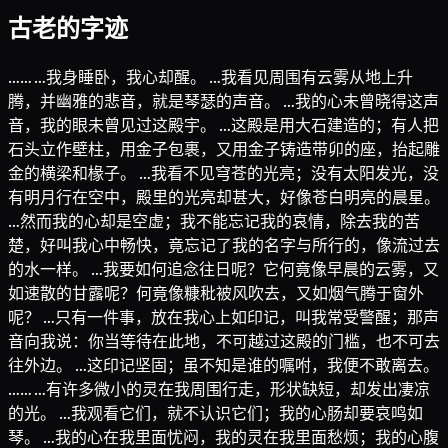
古老的字迹
…… …我身睡卧，我心却醒。 …我看见周围有云雾从地上升
腾，并幽雅的悲音，就是琴瑟的声音。 …我的心未曾晓得这声
音，我的眼未曾见过这殿宇。 …这殿是用大石建造的；有人把
石头立作壁柱，用金子包裹，又用金子铸造带卯的座，抬起雕
金的横梁和椽子。 …我看不见穹苍的光亮；没有太阳发光，没
有明月行在空中，殿里的光亮却甚大，好像苍白明亮的晨星。
…然而我的心却是空虚；我不能忘记我的哀情，除去我的苦
楚，好叫我心中畅快，竟忘记了我的名字与所行的，像流过去
的水一样。 …我要如何追念往日呢？它何竟像早晨的云雾，又
如速散的甘露呢？何竟像糠秕被风吹去，又如烟气腾于窗外
呢？ …只有一件事，放在我心上如印记，叫我常受警醒；那声
音向我说：你当等待在此地，不可越过这殿的门槛，也不可去
往外边。 …这印记坚固；虽不知是谁的嘱咐，我便不敢离去。
…… …有许多微小的灵在我周围行走，形状缺短，却发出凄凉
的光。 …我观看它们，就不认识它们；我的心肠却要哀鸣如
琴。 …我的心在我里面忧闷，我的灵在我里面愁烦；我的心腹