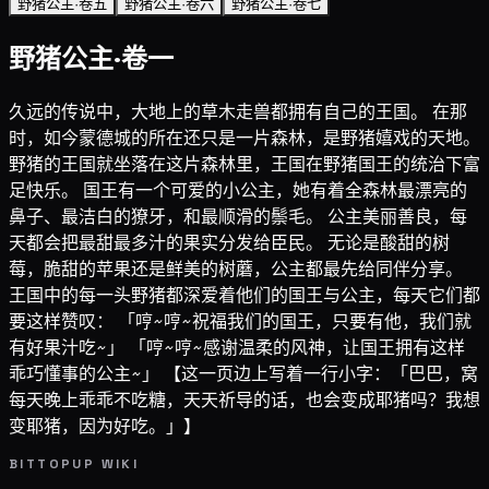
野猪公主·卷五
野猪公主·卷六
野猪公主·卷七
野猪公主·卷一
久远的传说中，大地上的草木走兽都拥有自己的王国。 在那
时，如今蒙德城的所在还只是一片森林，是野猪嬉戏的天地。
野猪的王国就坐落在这片森林里，王国在野猪国王的统治下富
足快乐。 国王有一个可爱的小公主，她有着全森林最漂亮的
鼻子、最洁白的獠牙，和最顺滑的鬃毛。 公主美丽善良，每
天都会把最甜最多汁的果实分发给臣民。 无论是酸甜的树
莓，脆甜的苹果还是鲜美的树蘑，公主都最先给同伴分享。
王国中的每一头野猪都深爱着他们的国王与公主，每天它们都
要这样赞叹： 「哼~哼~祝福我们的国王，只要有他，我们就
有好果汁吃~」 「哼~哼~感谢温柔的风神，让国王拥有这样
乖巧懂事的公主~」 【这一页边上写着一行小字：「巴巴，窝
每天晚上乖乖不吃糖，天天祈导的话，也会变成耶猪吗？我想
变耶猪，因为好吃。」】
BITTOPUP WIKI