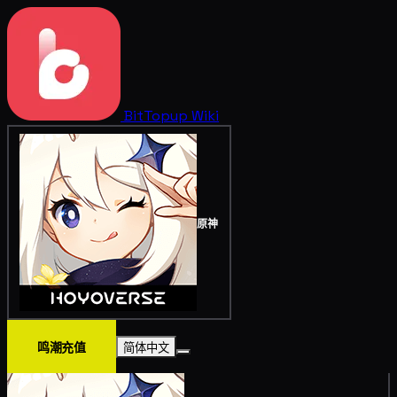
BitTopup
Wiki
原神
鸣潮充值
简体中文