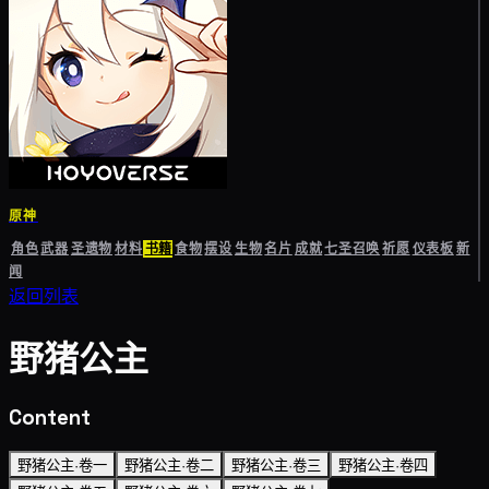
原神
角色
武器
圣遗物
材料
书籍
食物
摆设
生物
名片
成就
七圣召唤
祈愿
仪表板
新
闻
返回列表
野猪公主
Content
野猪公主·卷一
野猪公主·卷二
野猪公主·卷三
野猪公主·卷四