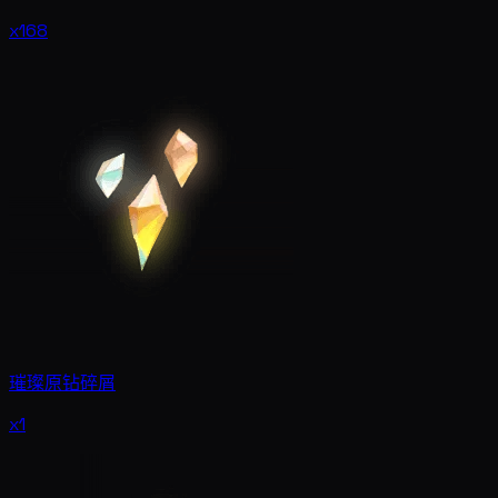
x168
璀璨原钻碎屑
x1