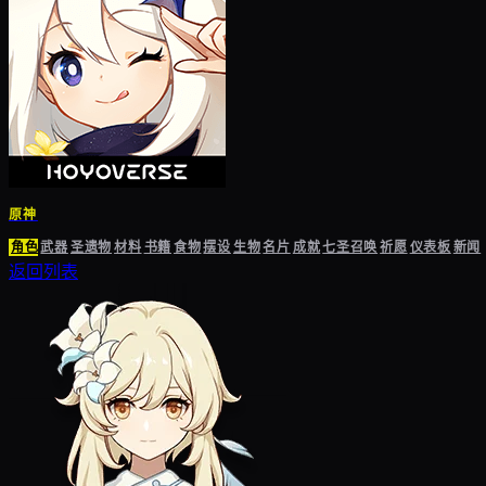
原神
角色
武器
圣遗物
材料
书籍
食物
摆设
生物
名片
成就
七圣召唤
祈愿
仪表板
新闻
返回列表