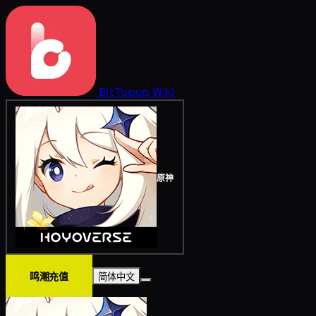
BitTopup
Wiki
原神
鸣潮充值
简体中文