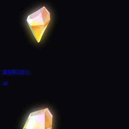
璀璨原钻断片
x9