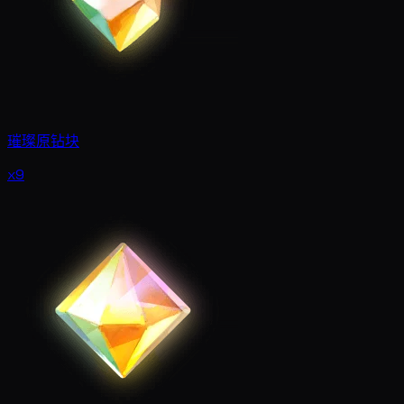
璀璨原钻块
x9