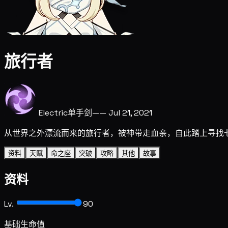
旅行者
Electric
单手剑
——
Jul 21, 2021
从世界之外漂流而来的旅行者，被神带走血亲，自此踏上寻找
资料
天赋
命之座
突破
攻略
其他
故事
资料
Lv.
90
基础生命值