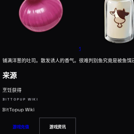
1
铺满洋葱的吐司。散发诱人的香气。很难判别鱼究竟是被鱼饵
来源
烹饪获得
BITTOPUP WIKI
BitTopup
Wiki
游戏充值
游戏资讯