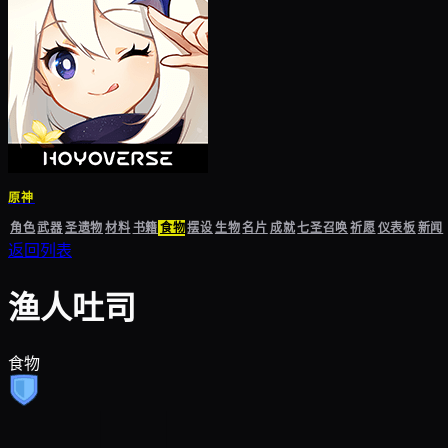
原神
角色
武器
圣遗物
材料
书籍
食物
摆设
生物
名片
成就
七圣召唤
祈愿
仪表板
新闻
返回列表
渔人吐司
食物