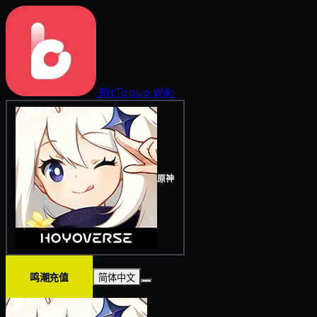
BitTopup
Wiki
原神
鸣潮充值
简体中文