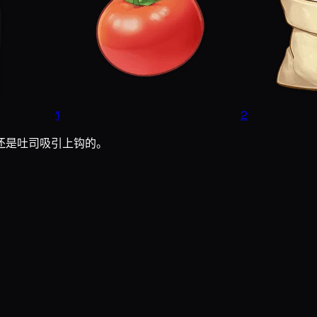
1
2
还是吐司吸引上钩的。