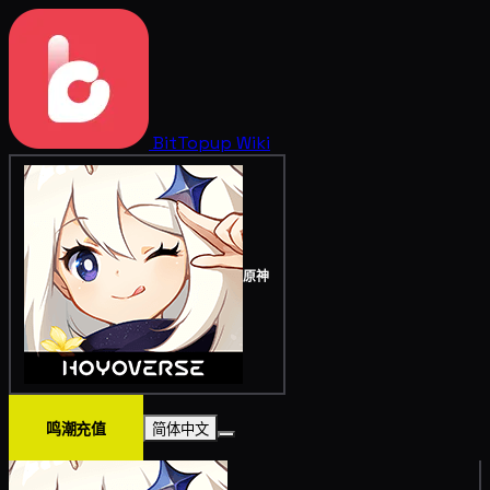
BitTopup
Wiki
原神
鸣潮充值
简体中文