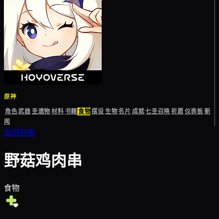
原神
角色
武器
圣遗物
材料
书籍
食物
摆设
生物
名片
成就
七圣召唤
祈愿
仪表板
新
闻
返回列表
野菇鸡肉串
食物