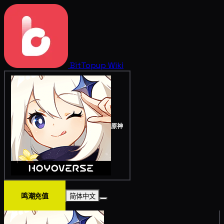
BitTopup
Wiki
原神
鸣潮充值
简体中文