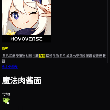
原神
角色
武器
圣遗物
材料
书籍
食物
摆设
生物
名片
成就
七圣召唤
祈愿
仪表板
新
闻
返回列表
魔法肉酱面
食物