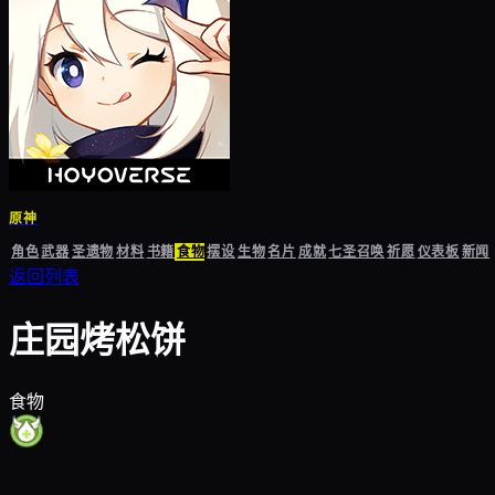
原神
角色
武器
圣遗物
材料
书籍
食物
摆设
生物
名片
成就
七圣召唤
祈愿
仪表板
新闻
返回列表
庄园烤松饼
食物