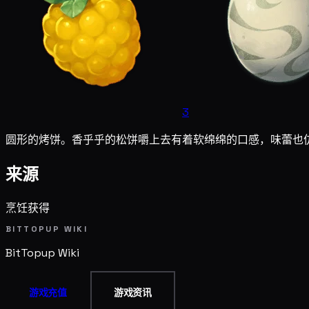
3
圆形的烤饼。香乎乎的松饼嚼上去有着软绵绵的口感，味蕾也
来源
烹饪获得
BITTOPUP WIKI
BitTopup
Wiki
游戏充值
游戏资讯