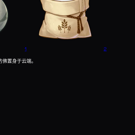
1
2
仿佛置身于云端。