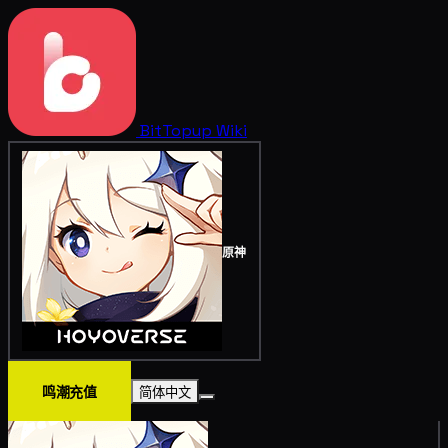
BitTopup
Wiki
原神
鸣潮充值
简体中文