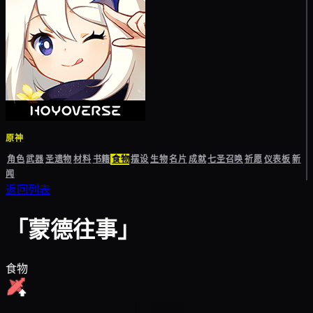
原神
角色
武器
圣遗物
材料
书籍
食物
摆设
生物
名片
成就
七圣召唤
祈愿
仪表板
新
闻
返回列表
「蒙德往事」
食物