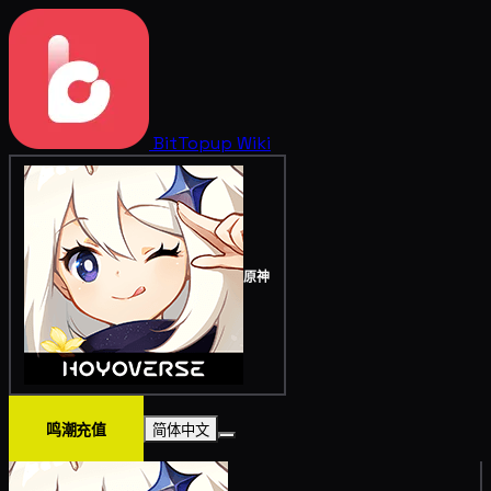
BitTopup
Wiki
原神
鸣潮充值
简体中文