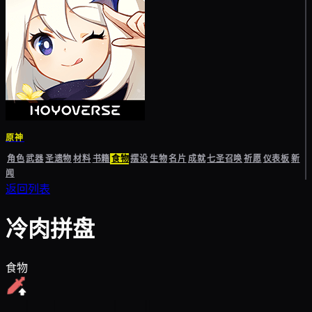
原神
角色
武器
圣遗物
材料
书籍
食物
摆设
生物
名片
成就
七圣召唤
祈愿
仪表板
新
闻
返回列表
冷肉拼盘
食物