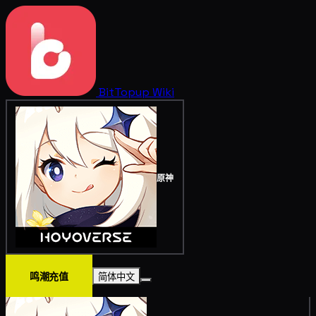
BitTopup
Wiki
原神
鸣潮充值
简体中文