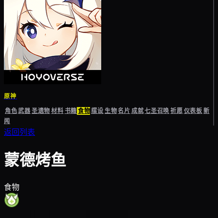
原神
角色
武器
圣遗物
材料
书籍
食物
摆设
生物
名片
成就
七圣召唤
祈愿
仪表板
新
闻
返回列表
蒙德烤鱼
食物