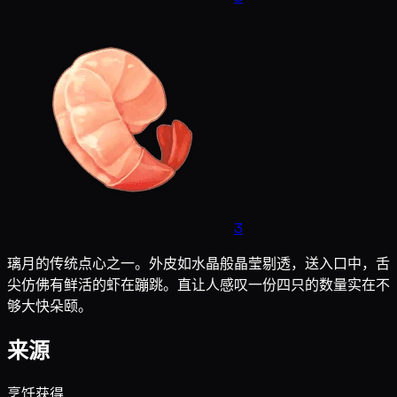
3
璃月的传统点心之一。外皮如水晶般晶莹剔透，送入口中，舌
尖仿佛有鲜活的虾在蹦跳。直让人感叹一份四只的数量实在不
够大快朵颐。
来源
烹饪获得