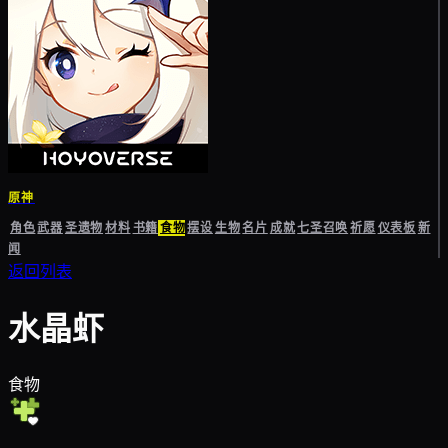
原神
角色
武器
圣遗物
材料
书籍
食物
摆设
生物
名片
成就
七圣召唤
祈愿
仪表板
新
闻
返回列表
水晶虾
食物