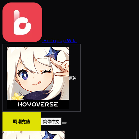
BitTopup
Wiki
原神
鸣潮充值
简体中文