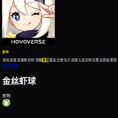
原神
角色
武器
圣遗物
材料
书籍
食物
摆设
生物
名片
成就
七圣召唤
祈愿
仪表板
新闻
返回列表
金丝虾球
食物