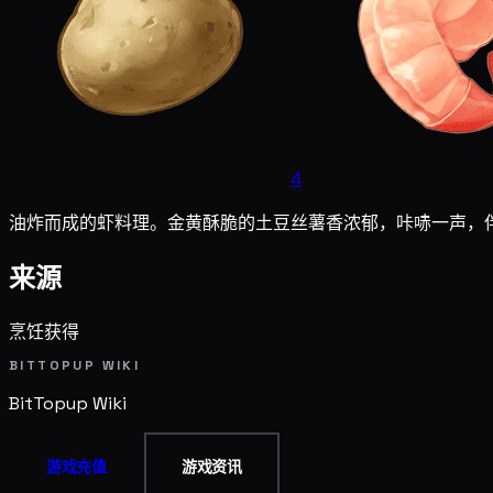
4
油炸而成的虾料理。金黄酥脆的土豆丝薯香浓郁，咔哧一声，
来源
烹饪获得
BITTOPUP WIKI
BitTopup
Wiki
游戏充值
游戏资讯