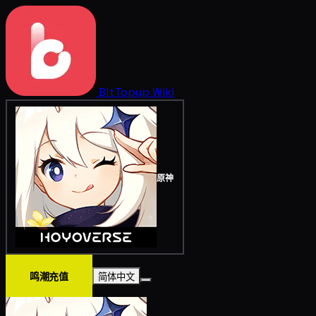
BitTopup
Wiki
原神
鸣潮充值
简体中文