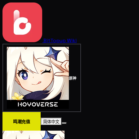
BitTopup
Wiki
原神
鸣潮充值
简体中文