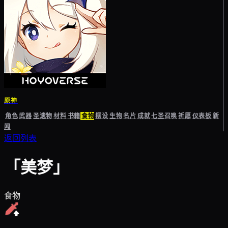
原神
角色
武器
圣遗物
材料
书籍
食物
摆设
生物
名片
成就
七圣召唤
祈愿
仪表板
新
闻
返回列表
「美梦」
食物