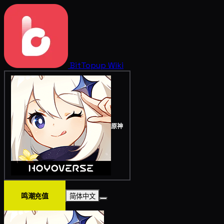
BitTopup
Wiki
原神
鸣潮充值
简体中文