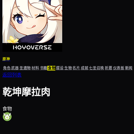
原神
角色
武器
圣遗物
材料
书籍
食物
摆设
生物
名片
成就
七圣召唤
祈愿
仪表板
新闻
返回列表
乾坤摩拉肉
食物