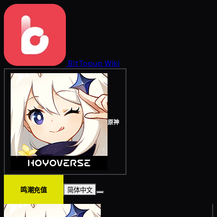
BitTopup
Wiki
原神
鸣潮充值
简体中文