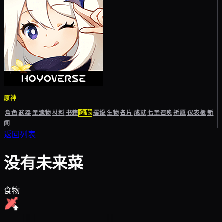
原神
角色
武器
圣遗物
材料
书籍
食物
摆设
生物
名片
成就
七圣召唤
祈愿
仪表板
新
闻
返回列表
没有未来菜
食物