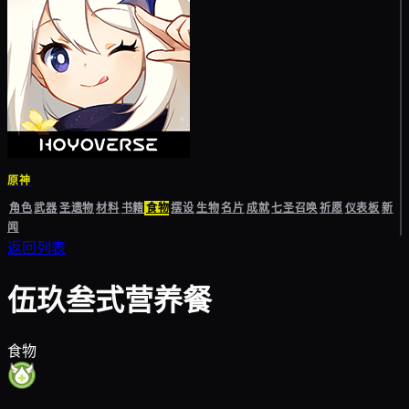
原神
角色
武器
圣遗物
材料
书籍
食物
摆设
生物
名片
成就
七圣召唤
祈愿
仪表板
新
闻
返回列表
伍玖叁式营养餐
食物