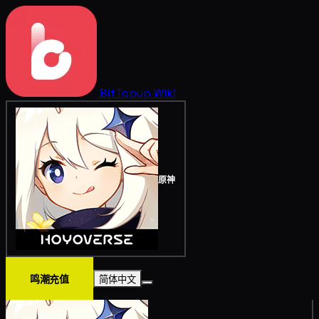
BitTopup
Wiki
原神
鸣潮充值
简体中文