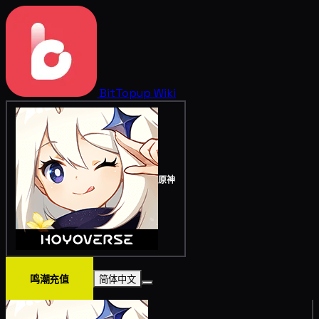
BitTopup
Wiki
原神
鸣潮充值
简体中文