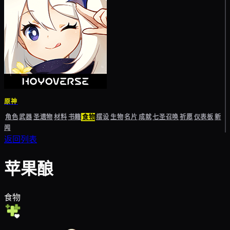
原神
角色
武器
圣遗物
材料
书籍
食物
摆设
生物
名片
成就
七圣召唤
祈愿
仪表板
新
闻
返回列表
苹果酿
食物