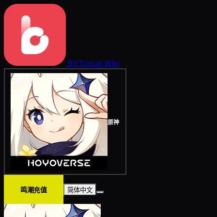
BitTopup
Wiki
原神
鸣潮充值
简体中文