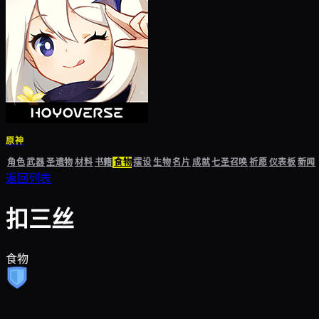
原神
角色
武器
圣遗物
材料
书籍
食物
摆设
生物
名片
成就
七圣召唤
祈愿
仪表板
新闻
返回列表
扣三丝
食物