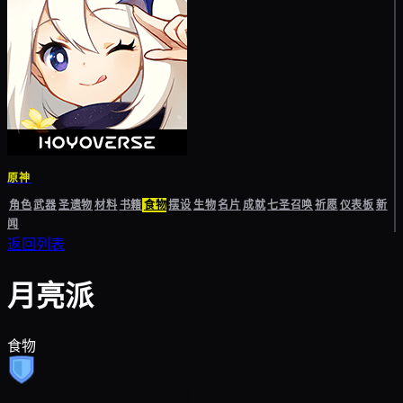
原神
角色
武器
圣遗物
材料
书籍
食物
摆设
生物
名片
成就
七圣召唤
祈愿
仪表板
新
闻
返回列表
月亮派
食物