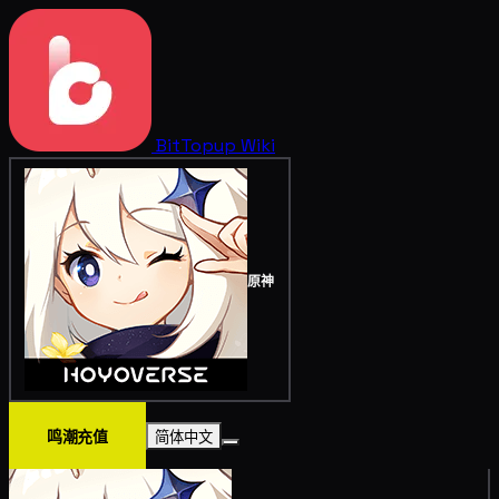
BitTopup
Wiki
原神
鸣潮充值
简体中文