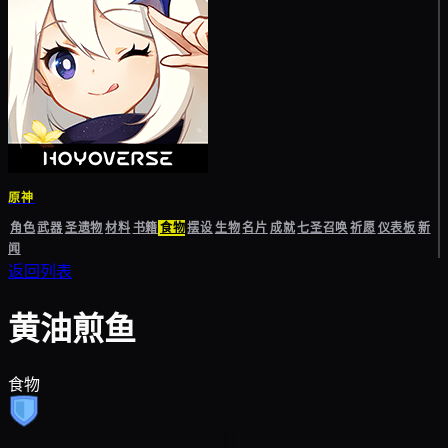
原神
角色
武器
圣遗物
材料
书籍
食物
摆设
生物
名片
成就
七圣召唤
祈愿
仪表板
新
闻
返回列表
黄油煎鱼
食物