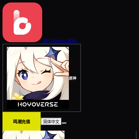
BitTopup
Wiki
原神
鸣潮充值
简体中文