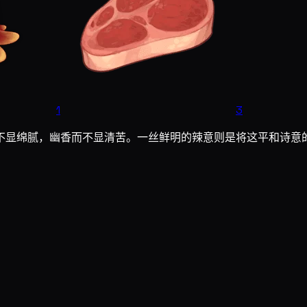
1
3
不显绵腻，幽香而不显清苦。一丝鲜明的辣意则是将这平和诗意