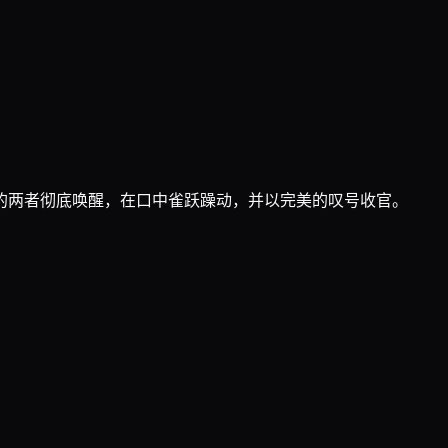
的两者彻底唤醒，在口中雀跃躁动，并以完美的叹号收官。