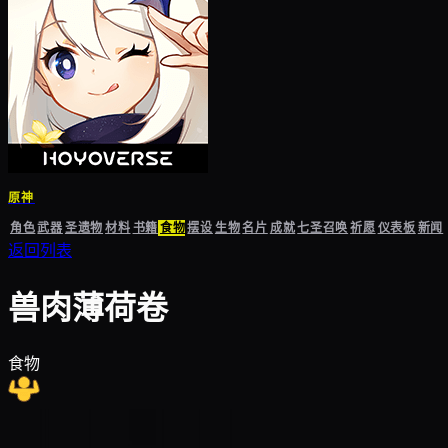
原神
角色
武器
圣遗物
材料
书籍
食物
摆设
生物
名片
成就
七圣召唤
祈愿
仪表板
新闻
返回列表
兽肉薄荷卷
食物