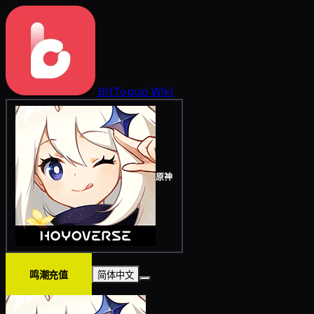
BitTopup
Wiki
原神
鸣潮充值
简体中文