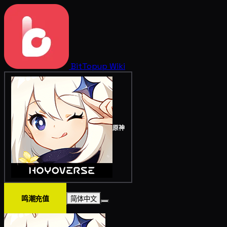
BitTopup
Wiki
原神
鸣潮充值
简体中文