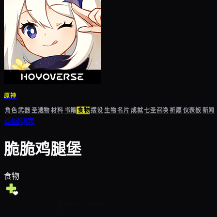
原神
角色
武器
圣遗物
材料
书籍
食物
摆设
生物
名片
成就
七圣召唤
祈愿
仪表板
新闻
返回列表
脆脆鸡腿堡
食物