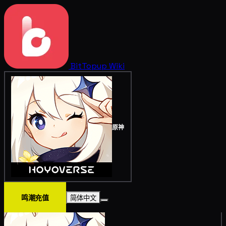
BitTopup
Wiki
原神
鸣潮充值
简体中文