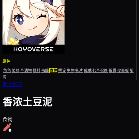
原神
角色
武器
圣遗物
材料
书籍
食物
摆设
生物
名片
成就
七圣召唤
祈愿
仪表板
新
闻
返回列表
香浓土豆泥
食物