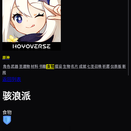
原神
角色
武器
圣遗物
材料
书籍
食物
摆设
生物
名片
成就
七圣召唤
祈愿
仪表板
新
闻
返回列表
骇浪派
食物