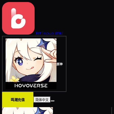
BitTopup
Wiki
原神
鸣潮充值
简体中文