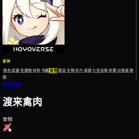
原神
角色
武器
圣遗物
材料
书籍
食物
摆设
生物
名片
成就
七圣召唤
祈愿
仪表板
新
闻
返回列表
渡来禽肉
食物