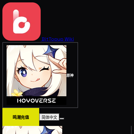
BitTopup
Wiki
原神
鸣潮充值
简体中文