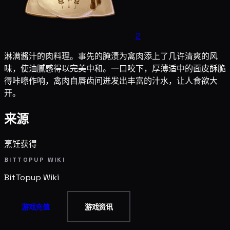
2
淋满酱汁的肉料理。事先的腌渍为禽肉添上了几许清爽的风
味，使油腻感得以完美中和。一口咬下，厚薄适中的面皮酥脆
得咔嚓作响，禽肉自唇齿间迸发出丰富的汁水，让人食欲大
开。
来源
烹饪获得
BITTOPUP WIKI
BitTopup
Wiki
游戏充值
游戏资讯