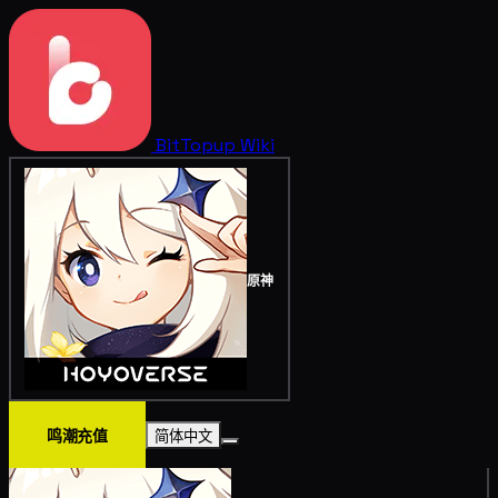
BitTopup
Wiki
原神
鸣潮充值
简体中文