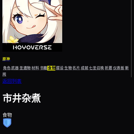
原神
角色
武器
圣遗物
材料
书籍
食物
摆设
生物
名片
成就
七圣召唤
祈愿
仪表板
新
闻
返回列表
市井杂煮
食物