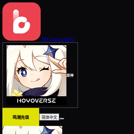
BitTopup
Wiki
原神
鸣潮充值
简体中文