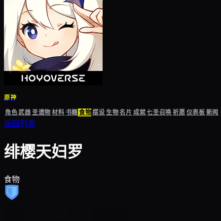
原神
角色
武器
圣遗物
材料
书籍
食物
摆设
生物
名片
成就
七圣召唤
祈愿
仪表板
新闻
返回列表
绯樱天妇罗
食物