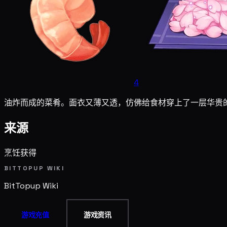
4
油炸而成的菜肴。面衣又薄又透，仿佛给食材穿上了一层华贵
来源
烹饪获得
BITTOPUP WIKI
BitTopup
Wiki
游戏充值
游戏资讯