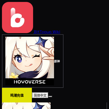
BitTopup
Wiki
原神
鸣潮充值
简体中文