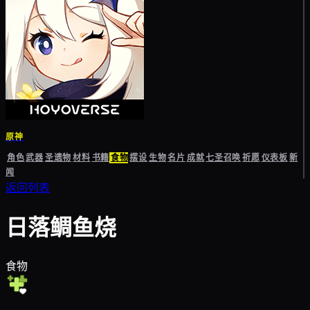
原神
角色
武器
圣遗物
材料
书籍
食物
摆设
生物
名片
成就
七圣召唤
祈愿
仪表板
新
闻
返回列表
日落鲷鱼烧
食物