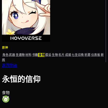
原神
角色
武器
圣遗物
材料
书籍
食物
摆设
生物
名片
成就
七圣召唤
祈愿
仪表板
新
闻
返回列表
永恒的信仰
食物