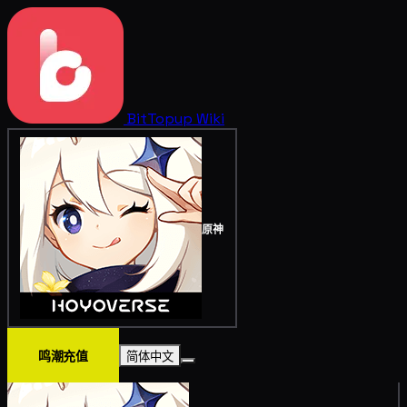
BitTopup
Wiki
原神
鸣潮充值
简体中文