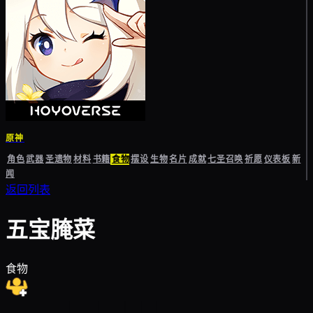
原神
角色
武器
圣遗物
材料
书籍
食物
摆设
生物
名片
成就
七圣召唤
祈愿
仪表板
新
闻
返回列表
五宝腌菜
食物