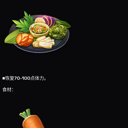
■
恢复
70-100
点体力。
食材：