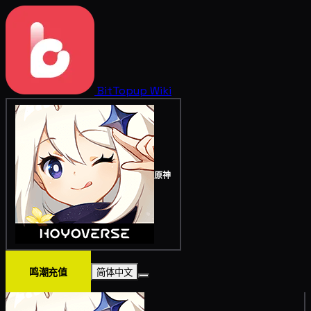
BitTopup
Wiki
原神
鸣潮充值
简体中文