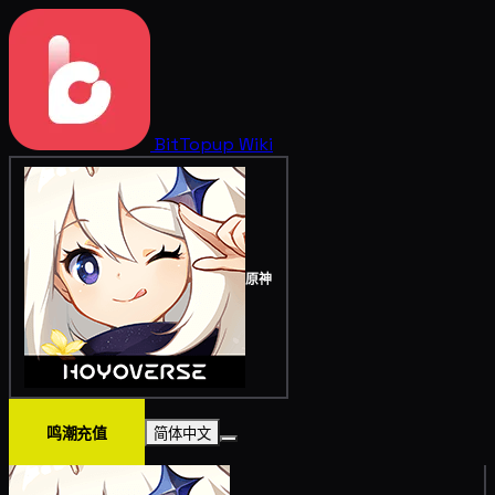
BitTopup
Wiki
原神
鸣潮充值
简体中文