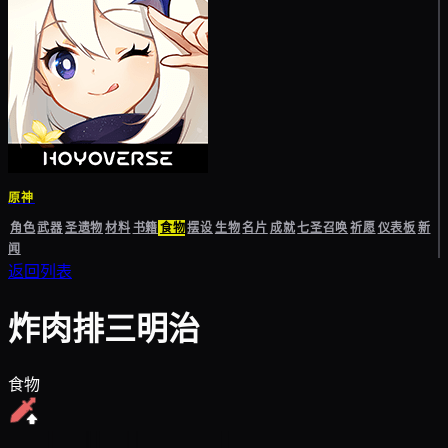
原神
角色
武器
圣遗物
材料
书籍
食物
摆设
生物
名片
成就
七圣召唤
祈愿
仪表板
新
闻
返回列表
炸肉排三明治
食物