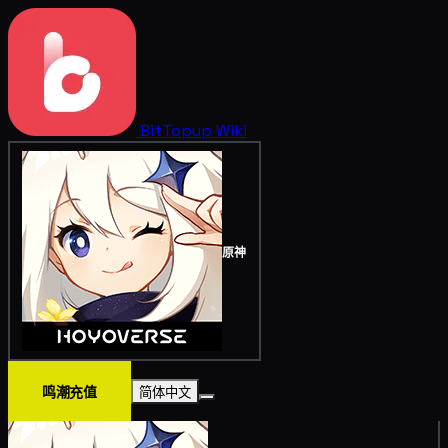
BitTopup
Wiki
原神
鸣潮充值
简体中文