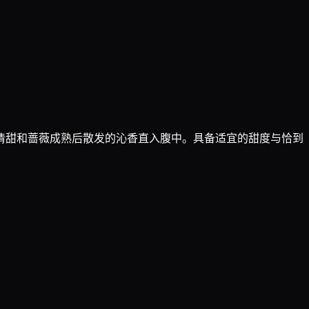
清甜和蔷薇成熟后散发的沁香直入腹中。具备适宜的甜度与恰到