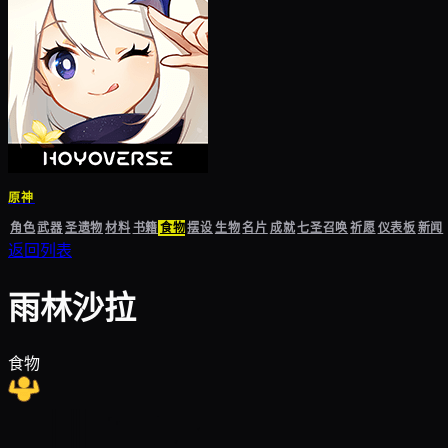
原神
角色
武器
圣遗物
材料
书籍
食物
摆设
生物
名片
成就
七圣召唤
祈愿
仪表板
新闻
返回列表
雨林沙拉
食物