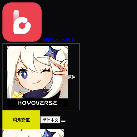
BitTopup
Wiki
原神
鸣潮充值
简体中文