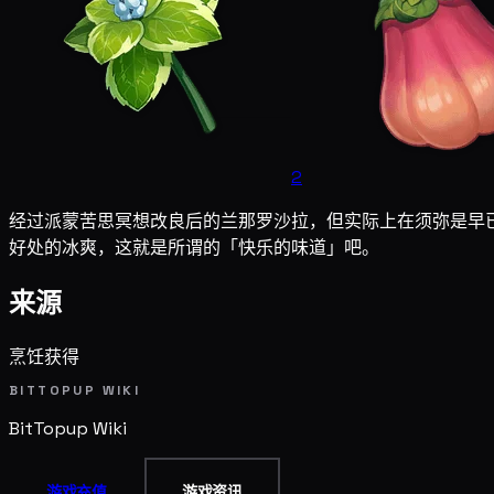
2
经过派蒙苦思冥想改良后的兰那罗沙拉，但实际上在须弥是早
好处的冰爽，这就是所谓的「快乐的味道」吧。
来源
烹饪获得
BITTOPUP WIKI
BitTopup
Wiki
游戏充值
游戏资讯