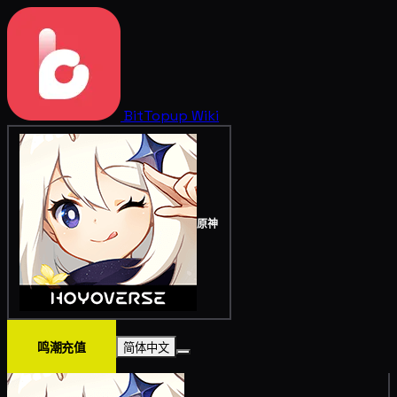
BitTopup
Wiki
原神
鸣潮充值
简体中文