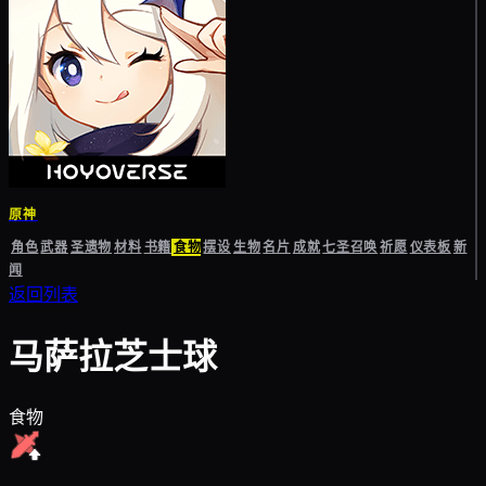
原神
角色
武器
圣遗物
材料
书籍
食物
摆设
生物
名片
成就
七圣召唤
祈愿
仪表板
新
闻
返回列表
马萨拉芝士球
食物