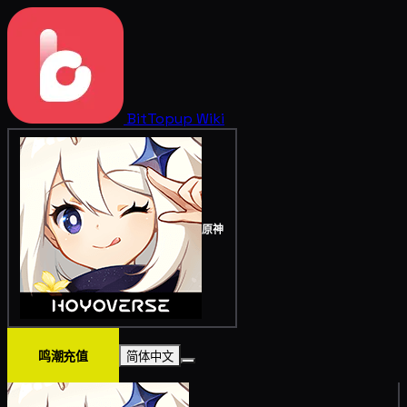
BitTopup
Wiki
原神
鸣潮充值
简体中文