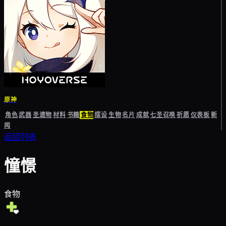
原神
角色
武器
圣遗物
材料
书籍
食物
摆设
生物
名片
成就
七圣召唤
祈愿
仪表板
新
闻
返回列表
憧憬
食物