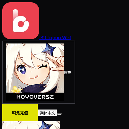
BitTopup
Wiki
原神
鸣潮充值
简体中文