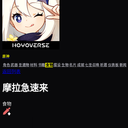
原神
角色
武器
圣遗物
材料
书籍
食物
摆设
生物
名片
成就
七圣召唤
祈愿
仪表板
新闻
返回列表
摩拉急速来
食物