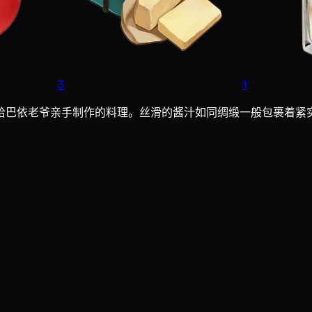
3
1
哈巴依老爷亲手制作的料理。丝滑的酱汁如同绸缎一般包裹着紧