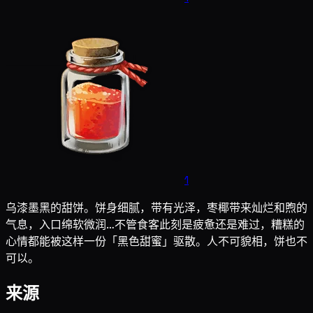
1
乌漆墨黑的甜饼。饼身细腻，带有光泽，枣椰带来灿烂和煦的
气息，入口绵软微润…不管食客此刻是疲惫还是难过，糟糕的
心情都能被这样一份「黑色甜蜜」驱散。人不可貌相，饼也不
可以。
来源