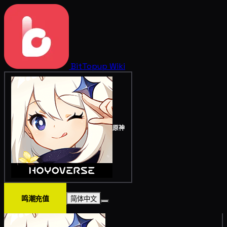
BitTopup
Wiki
原神
鸣潮充值
简体中文