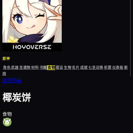
原神
角色
武器
圣遗物
材料
书籍
食物
摆设
生物
名片
成就
七圣召唤
祈愿
仪表板
新
闻
返回列表
椰炭饼
食物