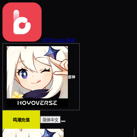
BitTopup
Wiki
原神
鸣潮充值
简体中文