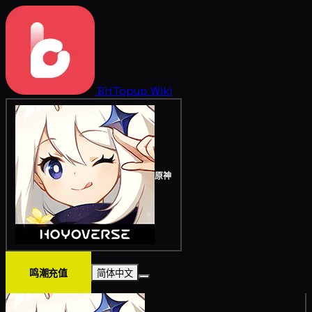
BitTopup
Wiki
原神
鸣潮充值
简体中文