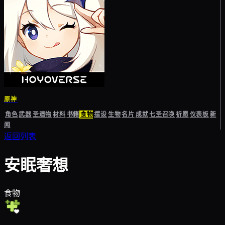
原神
角色
武器
圣遗物
材料
书籍
食物
摆设
生物
名片
成就
七圣召唤
祈愿
仪表板
新
闻
返回列表
安眠奢想
食物