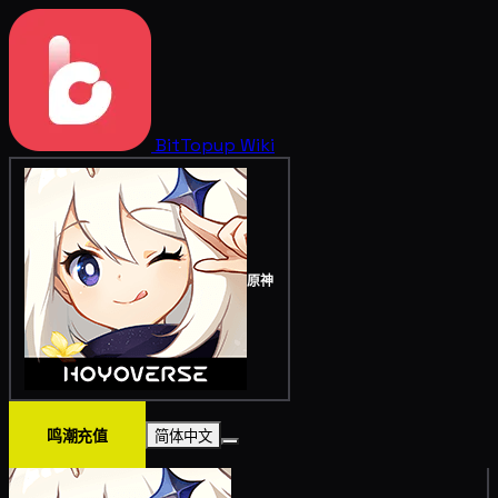
BitTopup
Wiki
原神
鸣潮充值
简体中文