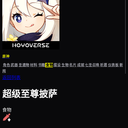
原神
角色
武器
圣遗物
材料
书籍
食物
摆设
生物
名片
成就
七圣召唤
祈愿
仪表板
新
闻
返回列表
超级至尊披萨
食物