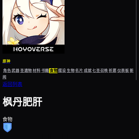
原神
角色
武器
圣遗物
材料
书籍
食物
摆设
生物
名片
成就
七圣召唤
祈愿
仪表板
新
闻
返回列表
枫丹肥肝
食物