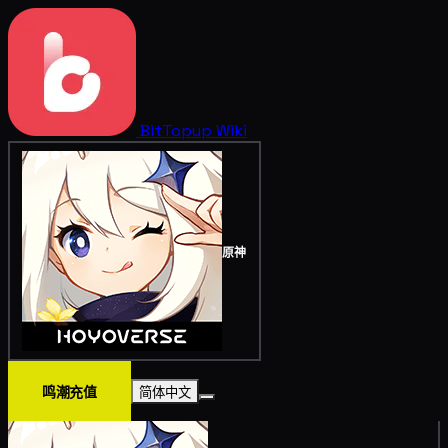
BitTopup
Wiki
原神
鸣潮充值
简体中文