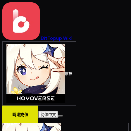
BitTopup
Wiki
原神
鸣潮充值
简体中文