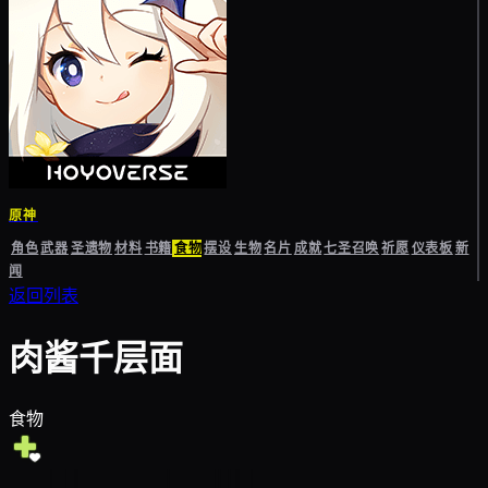
原神
角色
武器
圣遗物
材料
书籍
食物
摆设
生物
名片
成就
七圣召唤
祈愿
仪表板
新
闻
返回列表
肉酱千层面
食物