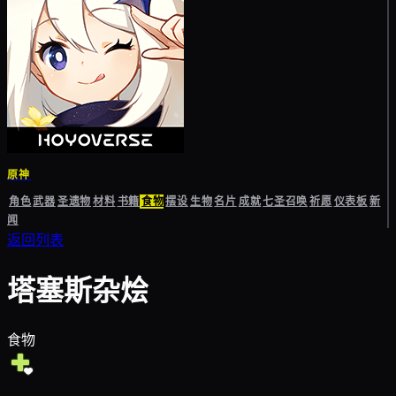
原神
角色
武器
圣遗物
材料
书籍
食物
摆设
生物
名片
成就
七圣召唤
祈愿
仪表板
新
闻
返回列表
塔塞斯杂烩
食物