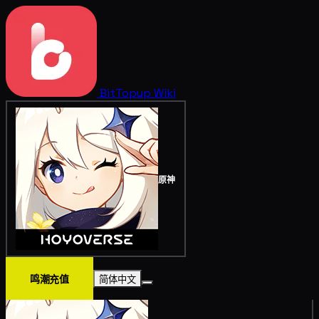
BitTopup
Wiki
原神
鸣潮充值
简体中文